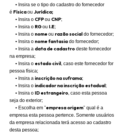
• Insira se o tipo do cadastro do fornecedor
Física
Jurídica;
é
ou
CFP
CNP
• Insira o
ou
;
RG
I.E
• Insira o
ou
;
nome
razão social
• Insira o
ou
do fornecedor;
nome fantasia
• Insira o
do fornecedor;
data de cadastro
• Insira a
deste fornecedor
na empresa;
estado civil
• Insira o
, caso este fornecedor for
pessoa física;
inscrição na suframa
• Insira a
;
indicador na inscrição estadual
• Insira o
;
ID estrangeiro
• Insira o
, caso esta pessoa
seja do exterior;
empresa origem
• Escolha em "
" qual é a
empresa esta pessoa pertence. Somente usuários
da empresa relacionada terá acesso ao cadastro
desta pessoa;