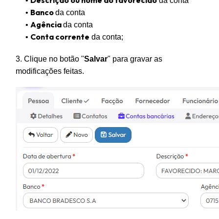
Descrição ou nome do favorecido
•
da conta
Banco
•
da conta
Agência
•
da conta
Conta corrente
•
da conta;
3. Clique no botão "
Salvar
" para gravar as
modificações feitas.